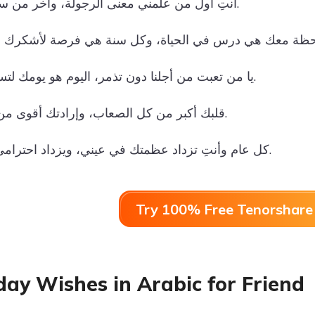
أنتِ أول من علمني معنى الرجولة، وآخر من سأفتخر به دائمًا.
يا من تعبت من أجلنا دون تذمر، اليوم هو يومك لتستريح وتستمتع.
قلبك أكبر من كل الصعاب، وإرادتك أقوى من كل التحديات.
كل عام وأنتِ تزداد عظمتك في عيني، ويزداد احترامي لك في قلبي.
Try 100% Free Tenorshare 
day Wishes in Arabic for Friend