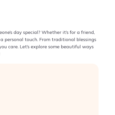
Try ChatPDF For Free
ne’s day special? Whether it’s for a friend,
a personal touch. From traditional blessings
you care. Let’s explore some beautiful ways
!