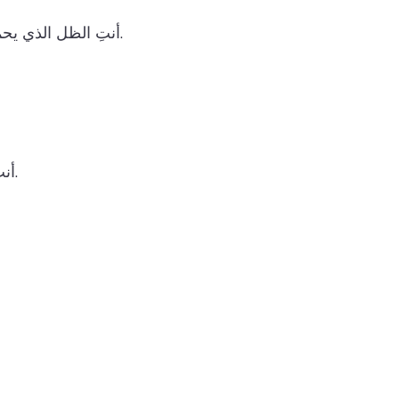
أنتِ الظل الذي يحميني من الحر، والسند الذي ألجأ إليه في العاصفة، والصوت الذي يهدئ خوفي.
أنتِ البطل الذي لا يمل من القتال من أجلنا، والحكيم الذي لا يتوقف عن إرشادنا.