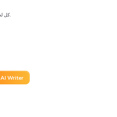
كل لحظة معك هي درس في الحياة، وكل سنة هي فرصة لأشكرك على كل شيء.
AI Writer