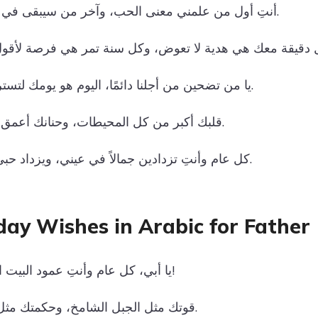
أنتِ أول من علمني معنى الحب، وآخر من سيبقى في قلبي إلى الأبد.
يا من تضحين من أجلنا دائمًا، اليوم هو يومك لتستريحي وتفرحي.
قلبك أكبر من كل المحيطات، وحنانك أعمق من كل البحار.
كل عام وأنتِ تزدادين جمالاً في عيني، ويزداد حبي لك في قلبي.
day Wishes in Arabic for Father
يا أبي، كل عام وأنتِ عمود البيت الذي لا يتزعزع!
قوتك مثل الجبل الشامخ، وحكمتك مثل البحر الواسع.