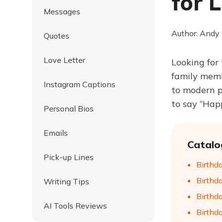
for 
Messages
Author: Andy
Quotes
Love Letter
Looking for
family memb
Instagram Captions
to modern p
to say “Happ
Personal Bios
Emails
Catalo
Pick-up Lines
Birthd
Birthd
Writing Tips
Birthd
AI Tools Reviews
Birthda