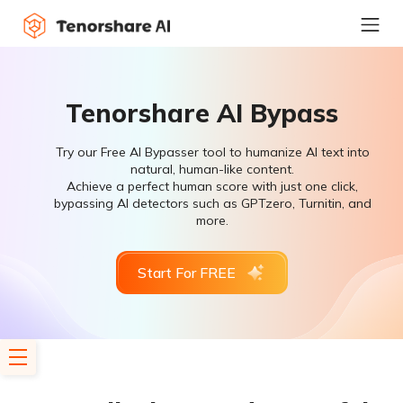
Tenorshare AI Bypass
Try our Free AI Bypasser tool to humanize AI text into
natural, human-like content.
Achieve a perfect human score with just one click,
bypassing AI detectors such as GPTzero, Turnitin, and
more.
Start For FREE