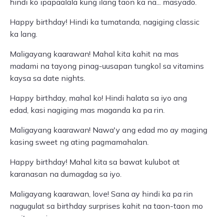
hindi ko ipapaalala kung ilang taon ka na... masyado.
Happy birthday! Hindi ka tumatanda, nagiging classic
ka lang.
Maligayang kaarawan! Mahal kita kahit na mas
madami na tayong pinag-uusapan tungkol sa vitamins
kaysa sa date nights.
Happy birthday, mahal ko! Hindi halata sa iyo ang
edad, kasi nagiging mas maganda ka pa rin.
Maligayang kaarawan! Nawa'y ang edad mo ay maging
kasing sweet ng ating pagmamahalan.
Happy birthday! Mahal kita sa bawat kulubot at
karanasan na dumagdag sa iyo.
Maligayang kaarawan, love! Sana ay hindi ka pa rin
nagugulat sa birthday surprises kahit na taon-taon mo