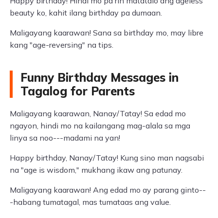
Happy birthday! Hindi mo pa rin matatalo ang ageless
beauty ko, kahit ilang birthday pa dumaan.
Maligayang kaarawan! Sana sa birthday mo, may libre
kang "age-reversing" na tips.
Funny Birthday Messages in
Tagalog for Parents
Maligayang kaarawan, Nanay/Tatay! Sa edad mo
ngayon, hindi mo na kailangang mag-alala sa mga
linya sa noo---madami na yan!
Happy birthday, Nanay/Tatay! Kung sino man nagsabi
na "age is wisdom," mukhang ikaw ang patunay.
Maligayang kaarawan! Ang edad mo ay parang ginto--
-habang tumatagal, mas tumataas ang value.